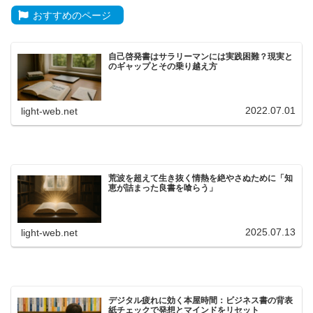
おすすめのページ
自己啓発書はサラリーマンには実践困難？現実と
のギャップとその乗り越え方
2022.07.01
light-web.net
荒波を超えて生き抜く情熱を絶やさぬために「知
恵が詰まった良書を喰らう」
2025.07.13
light-web.net
デジタル疲れに効く本屋時間：ビジネス書の背表
紙チェックで発想とマインドをリセット