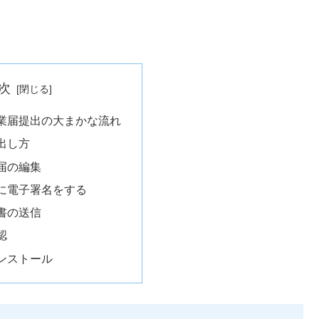
次
業届提出の大まかな流れ
出し方
届の編集
に電子署名をする
書の送信
認
ンストール