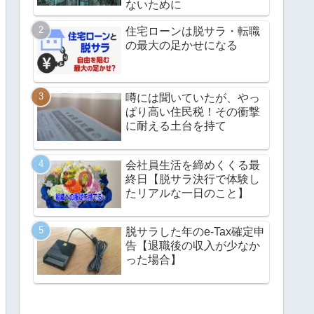
ないために
住宅ローンは脱サラ・転職
の最大の足かせになる
噂には聞いていたが、やっ
ぱり高い住民税！その衝撃
に耐える土台を持て
会社員生活を締めくくる最
終日【脱サラ決行で体験し
たリアルな一日のこと】
脱サラした年のe-Tax確定申
告【退職後の収入が少なか
った場合】