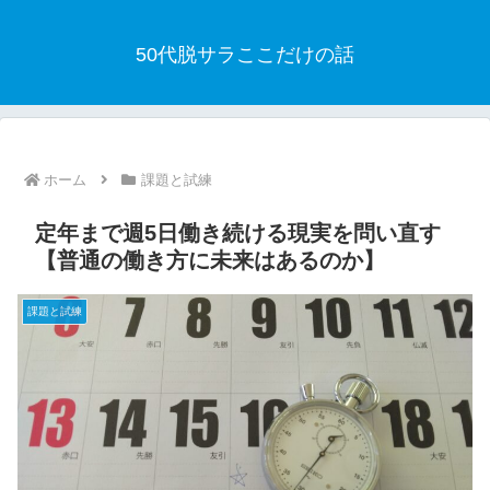
50代脱サラここだけの話
ホーム
課題と試練
定年まで週5日働き続ける現実を問い直す
【普通の働き方に未来はあるのか】
課題と試練